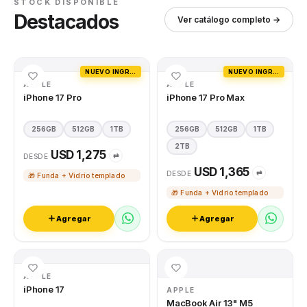
STOCK DISPONIBLE
Destacados
Ver catálogo completo →
NUEVO INGRESO
NUEVO INGRESO
APPLE
APPLE
iPhone 17 Pro
iPhone 17 Pro Max
256GB
512GB
1TB
256GB
512GB
1TB
2TB
USD 1,275
⇄
DESDE
USD 1,365
⇄
DESDE
🎁 Funda + Vidrio templado
🎁 Funda + Vidrio templado
Agregar
Agregar
APPLE
iPhone 17
APPLE
MacBook Air 13" M5