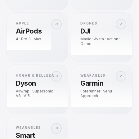
APPLE
DRONES
↗
↗
AirPods
DJI
4 · Pro 3 · Max
Mavic · Avata · Action ·
Osmo
HOGAR & BELLEZA
WEARABLES
↗
↗
Dyson
Garmin
Airwrap · Supersonic ·
Forerunner · Venu ·
V8 · V15
Approach
WEARABLES
↗
Smart