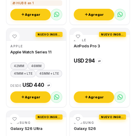
🎁 HUB 8 en 1
Agregar
Agregar
NUEVO INGRESO
NUEVO INGRESO
APPLE
AirPods Pro 3
APPLE
Apple Watch Series 11
USD 294
⇄
42MM
46MM
41MM + LTE
45MM + LTE
USD 440
⇄
DESDE
Agregar
Agregar
NUEVO INGRESO
NUEVO INGRESO
SAMSUNG
SAMSUNG
Galaxy S26 Ultra
Galaxy S26