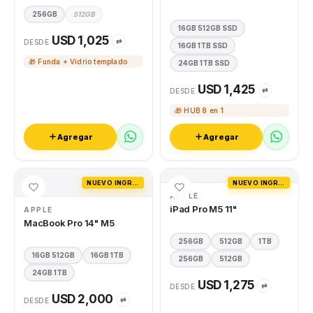
256GB
512GB
16GB 512GB SSD
USD 1,025
⇄
DESDE
16GB 1TB SSD
🎁 Funda + Vidrio templado
24GB 1TB SSD
USD 1,425
⇄
DESDE
🎁 HUB 8 en 1
Agregar
Agregar
NUEVO INGRESO
NUEVO INGRESO
APPLE
iPad Pro M5 11"
APPLE
MacBook Pro 14" M5
256GB
512GB
1TB
16GB 512GB
16GB 1TB
256GB
512GB
24GB 1TB
USD 1,275
⇄
DESDE
USD 2,000
⇄
DESDE