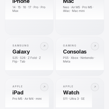
iPhone
Mac
14 · 15 · 16 · 17 · Pro · Pro
Neo · Air M5 · Pro M5 ·
Max
iMac · Mac mini
SAMSUNG
GAMING
↗
↗
Galaxy
Consolas
S25 · S26 · Z Fold · Z
PS5 · Xbox · Nintendo ·
Flip · Tab
Meta
APPLE
APPLE
↗
↗
iPad
Watch
Pro M5 · Air M4 · mini
S11 · Ultra 3 · SE