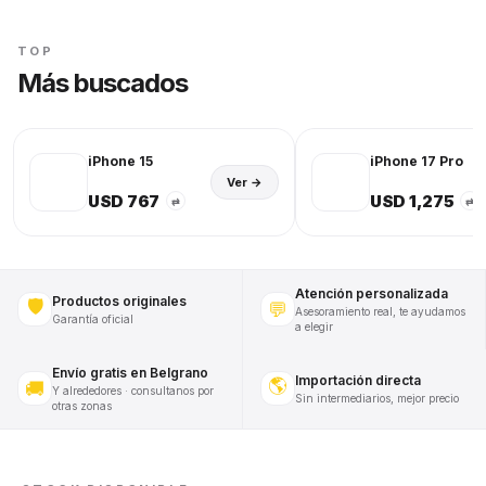
TOP
Más buscados
iPhone 15
iPhone 17 Pro
Ver →
USD 767
USD 1,275
⇄
⇄
Atención personalizada
Productos originales
🛡️
💬
Asesoramiento real, te ayudamos
Garantía oficial
a elegir
Envío gratis en Belgrano
Importación directa
🌎
🚚
Y alrededores · consultanos por
Sin intermediarios, mejor precio
otras zonas