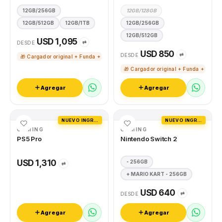
12GB/256GB
12GB/128GB
12GB/512GB
12GB/1TB
12GB/256GB
12GB/512GB
USD 1,095
⇄
DESDE
USD 850
⇄
DESDE
🎁 Cargador original + Funda + Vidrio templado
🎁 Cargador original + Funda + Vidri
Agregar
Agregar
NUEVO INGRESO
NUEVO INGRESO
GAMING
GAMING
PS5 Pro
Nintendo Switch 2
USD 1,310
- 256GB
⇄
+ MARIO KART - 256GB
USD 640
⇄
DESDE
Agregar
Agregar