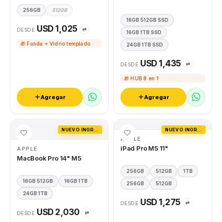
256GB
512GB
16GB 512GB SSD
USD 1,025
⇄
DESDE
16GB 1TB SSD
🎁 Funda + Vidrio templado
24GB 1TB SSD
USD 1,435
⇄
DESDE
🎁 HUB 8 en 1
Agregar
Agregar
NUEVO INGRESO
NUEVO INGRESO
APPLE
iPad Pro M5 11"
APPLE
MacBook Pro 14" M5
256GB
512GB
1TB
16GB 512GB
16GB 1TB
256GB
512GB
24GB 1TB
USD 1,275
⇄
DESDE
USD 2,030
⇄
DESDE