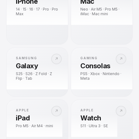
iPhone
Mac
14 · 15 · 16 · 17 · Pro · Pro
Neo · Air M5 · Pro M5 ·
Max
iMac · Mac mini
SAMSUNG
GAMING
↗
↗
Galaxy
Consolas
S25 · S26 · Z Fold · Z
PS5 · Xbox · Nintendo ·
Flip · Tab
Meta
APPLE
APPLE
↗
↗
iPad
Watch
Pro M5 · Air M4 · mini
S11 · Ultra 3 · SE