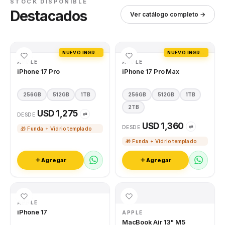
STOCK DISPONIBLE
Destacados
Ver catálogo completo →
NUEVO INGRESO
NUEVO INGRESO
APPLE
APPLE
iPhone 17 Pro
iPhone 17 Pro Max
256GB
512GB
1TB
256GB
512GB
1TB
2TB
USD 1,275
⇄
DESDE
USD 1,360
⇄
DESDE
🎁 Funda + Vidrio templado
🎁 Funda + Vidrio templado
Agregar
Agregar
APPLE
iPhone 17
APPLE
MacBook Air 13" M5