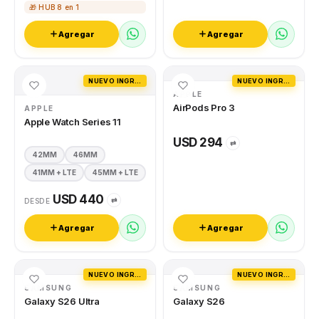
🎁 HUB 8 en 1
Agregar
Agregar
NUEVO INGRESO
NUEVO INGRESO
APPLE
AirPods Pro 3
APPLE
Apple Watch Series 11
USD 294
⇄
42MM
46MM
41MM + LTE
45MM + LTE
USD 440
⇄
DESDE
Agregar
Agregar
NUEVO INGRESO
NUEVO INGRESO
SAMSUNG
SAMSUNG
Galaxy S26 Ultra
Galaxy S26