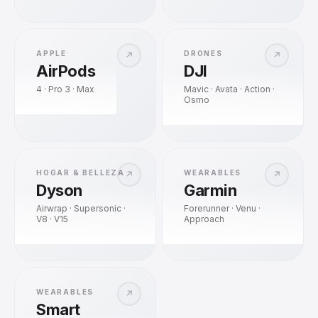
APPLE
DRONES
↗
↗
AirPods
DJI
4 · Pro 3 · Max
Mavic · Avata · Action ·
Osmo
HOGAR & BELLEZA
WEARABLES
↗
↗
Dyson
Garmin
Airwrap · Supersonic ·
Forerunner · Venu ·
V8 · V15
Approach
WEARABLES
↗
Smart