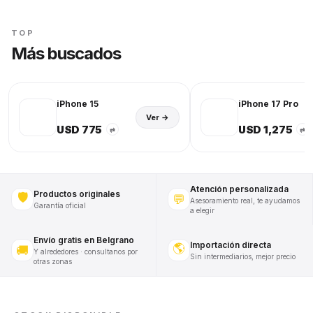
TOP
Más buscados
iPhone 15
iPhone 17 Pro
Ver →
USD 775
USD 1,275
⇄
⇄
Atención personalizada
Productos originales
🛡️
💬
Asesoramiento real, te ayudamos
Garantía oficial
a elegir
Envío gratis en Belgrano
Importación directa
🌎
🚚
Y alrededores · consultanos por
Sin intermediarios, mejor precio
otras zonas